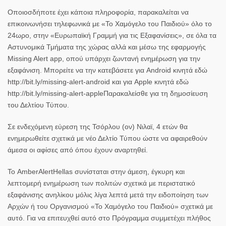
Οποιοσδήποτε έχει κάποια πληροφορία, παρακαλείται να
επικοινωνήσει τηλεφωνικά με «Το Χαμόγελο του Παιδιού» όλο το
24ωρο, στην «Ευρωπαϊκή Γραμμή για τις Εξαφανίσεις», σε όλα τα
Αστυνομικά Τμήματα της χώρας αλλά και μέσω της εφαρμογής
Missing Alert app, οπού υπάρχει ζωντανή ενημέρωση για την
εξαφάνιση. Μπορείτε να την κατεβάσετε για Android κινητά εδώ
http://bit.ly/missing-alert-android και για Apple κινητά εδώ
http://bit.ly/missing-alert-appleΠαρακαλείσθε για τη δημοσίευση
του Δελτίου Τύπου.
Σε ενδεχόμενη εύρεση της Τσόρλου (ον) Νιλαϊ, 4 ετών θα
ενημερωθείτε σχετικά με νέο Δελτίο Τύπου ώστε να αφαιρεθούν
άμεσα οι αφίσες από όπου έχουν αναρτηθεί.
Το AmberAlertHellas συνίσταται στην άμεση, έγκυρη και
λεπτομερή ενημέρωση των πολιτών σχετικά με περιστατικό
εξαφάνισης ανηλίκου μόλις λίγα λεπτά μετά την ειδοποίηση των
Αρχών ή του Οργανισμού «Το Χαμόγελο του Παιδιού» σχετικά με
αυτό. Για να επιτευχθεί αυτό στο Πρόγραμμα συμμετέχει πλήθος