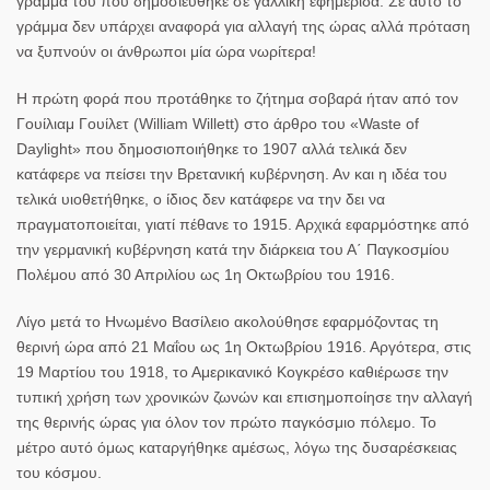
γράμμα του που δημοσιεύθηκε σε γαλλική εφημερίδα. Σε αυτό το
γράμμα δεν υπάρχει αναφορά για αλλαγή της ώρας αλλά πρόταση
να ξυπνούν οι άνθρωποι μία ώρα νωρίτερα!
Η πρώτη φορά που προτάθηκε το ζήτημα σοβαρά ήταν από τον
Γουίλιαμ Γουίλετ (William Willett) στο άρθρο του «Waste of
Daylight» που δημοσιοποιήθηκε το 1907 αλλά τελικά δεν
κατάφερε να πείσει την Βρετανική κυβέρνηση. Αν και η ιδέα του
τελικά υιοθετήθηκε, ο ίδιος δεν κατάφερε να την δει να
πραγματοποιείται, γιατί πέθανε το 1915. Αρχικά εφαρμόστηκε από
την γερμανική κυβέρνηση κατά την διάρκεια του Α΄ Παγκοσμίου
Πολέμου από 30 Απριλίου ως 1η Οκτωβρίου του 1916.
Λίγο μετά το Ηνωμένο Βασίλειο ακολούθησε εφαρμόζοντας τη
θερινή ώρα από 21 Μαΐου ως 1η Οκτωβρίου 1916. Αργότερα, στις
19 Μαρτίου του 1918, το Αμερικανικό Κογκρέσο καθιέρωσε την
τυπική χρήση των χρονικών ζωνών και επισημοποίησε την αλλαγή
της θερινής ώρας για όλον τον πρώτο παγκόσμιο πόλεμο. Το
μέτρο αυτό όμως καταργήθηκε αμέσως, λόγω της δυσαρέσκειας
του κόσμου.