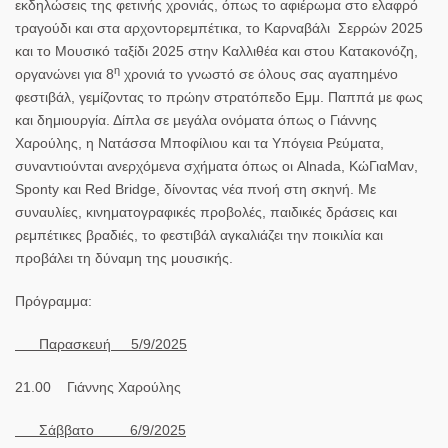
εκδηλώσεις της φετινής χρονιάς, όπως το αφιέρωμα στο ελαφρό
τραγούδι και στα αρχοντορεμπέτικα, το Καρναβάλι Σερρών 2025
και το Μουσικό ταξίδι 2025 στην Καλλιθέα και στου Κατακονόζη,
η
οργανώνει για 8
χρονιά το γνωστό σε όλους σας αγαπημένο
φεστιβάλ, γεμίζοντας το πρώην στρατόπεδο Εμμ. Παππά με φως
και δημιουργία. Δίπλα σε μεγάλα ονόματα όπως ο Γιάννης
Χαρούλης, η Νατάσσα Μποφίλιου και τα Υπόγεια Ρεύματα,
συναντιούνται ανερχόμενα σχήματα όπως οι Alnada, ΚώΓιαΜαν,
Sponty και Red Bridge, δίνοντας νέα πνοή στη σκηνή. Με
συναυλίες, κινηματογραφικές προβολές, παιδικές δράσεις και
ρεμπέτικες βραδιές, το φεστιβάλ αγκαλιάζει την ποικιλία και
προβάλει τη δύναμη της μουσικής.
Πρόγραμμα
:
Παρασκευή 5/9/2025
21.00
Γιάννης Χαρούλης
Σάββατο 6/9/2025