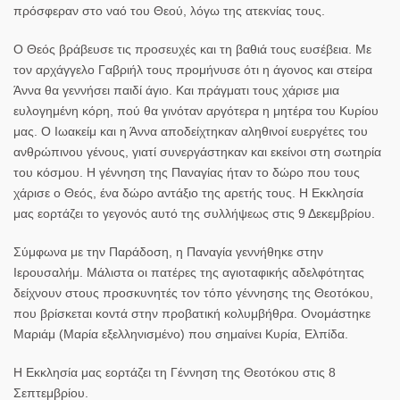
πρόσφεραν στο ναό του Θεού, λόγω της ατεκνίας τους.
Ο Θεός βράβευσε τις προσευχές και τη βαθιά τους ευσέβεια. Με
τον αρχάγγελο Γαβριήλ τους προμήνυσε ότι η άγονος και στείρα
Άννα θα γεννήσει παιδί άγιο. Και πράγματι τους χάρισε μια
ευλογημένη κόρη, πού θα γινόταν αργότερα η μητέρα του Κυρίου
μας. Ο Ιωακείμ και η Άννα αποδείχτηκαν αληθινοί ευεργέτες του
ανθρώπινου γένους, γιατί συνεργάστηκαν και εκείνοι στη σωτηρία
του κόσμου. Η γέννηση της Παναγίας ήταν το δώρο που τους
χάρισε ο Θεός, ένα δώρο αντάξιο της αρετής τους. Η Εκκλησία
μας εορτάζει το γεγονός αυτό της συλλήψεως στις
9 Δεκεμβρίου.
Σύμφωνα με την Παράδοση, η Παναγία γεννήθηκε στην
Ιερουσαλήμ. Μάλιστα οι πατέρες της αγιοταφικής αδελφότητας
δείχνουν στους προσκυνητές τον τόπο γέννησης της Θεοτόκου,
που βρίσκεται κοντά στην προβατική κολυμβήθρα. Ονομάστηκε
Μαριάμ (Μαρία εξελληνισμένο) που σημαίνει Κυρία, Ελπίδα.
Η Εκκλησία μας εορτάζει τη Γέννηση της Θεοτόκου στις
8
Σεπτεμβρίου.