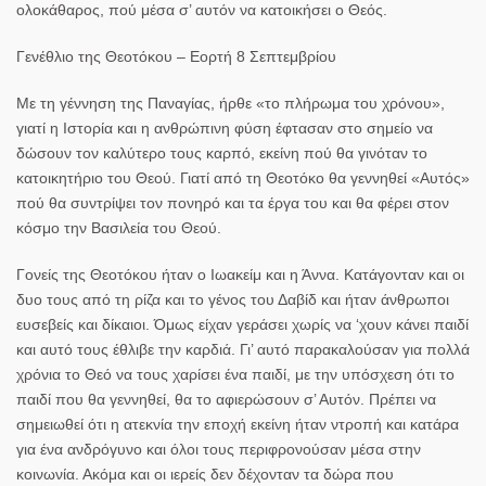
ολοκάθαρος, πού μέσα σ’ αυτόν να κατοικήσει ο Θεός.
Γενέθλιο της Θεοτόκου –
Εορτή
8 Σεπτεμβρίου
Με τη
γέννηση της Παναγίας
, ήρθε «το πλήρωμα του χρόνου»,
γιατί η Ιστορία και η ανθρώπινη φύση έφτασαν στο σημείο να
δώσουν τον καλύτερο τους καρπό, εκείνη πού θα γινόταν το
κατοικητήριο του Θεού. Γιατί από τη Θεοτόκο θα γεννηθεί «Αυτός»
πού θα συντρίψει τον πονηρό και τα έργα του και θα φέρει στον
κόσμο την Βασιλεία του Θεού.
Γονείς της Θεοτόκου ήταν ο Ιωακείμ και η Άννα. Κατάγονταν και οι
δυο τους από τη ρίζα και το γένος του Δαβίδ και ήταν άνθρωποι
ευσεβείς και δίκαιοι. Όμως είχαν γεράσει χωρίς να ‘χουν κάνει παιδί
και αυτό τους έθλιβε την καρδιά. Γι’ αυτό παρακαλούσαν για πολλά
χρόνια το Θεό να τους χαρίσει ένα παιδί, με την υπόσχεση ότι το
παιδί που θα γεννηθεί, θα το αφιερώσουν σ’ Αυτόν. Πρέπει να
σημειωθεί ότι η ατεκνία την εποχή εκείνη ήταν ντροπή και κατάρα
για ένα ανδρόγυνο και όλοι τους περιφρονούσαν μέσα στην
κοινωνία. Ακόμα και οι ιερείς δεν δέχονταν τα δώρα που