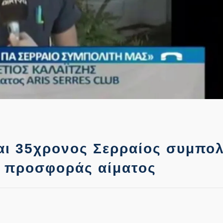
ται 35χρονος Σερραίος συμπολ
η προσφοράς αίματος