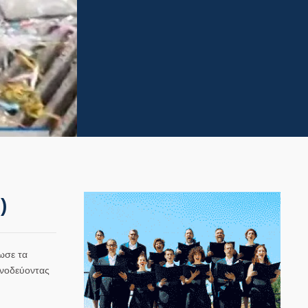
)
ωσε τα
υνοδεύοντας