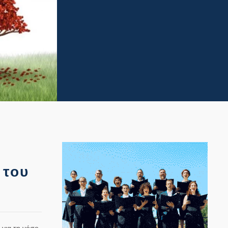
 του
για τη νόσο.