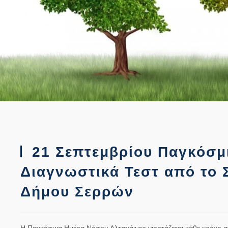
21 Σεπτεμβρίου Παγκόσμ
Διαγνωστικά Τεστ από το 
Δήμου Σερρών
Η Παγκόσμια Ημέρα Νόσου Αλτσχάιμερ γιορτάζεται κάθε χρόνο στ