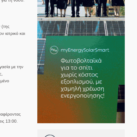
 (της
ν ιατρικό και
γασία με την
ς,
υμένο
αναφέροντας
ις 13:00.