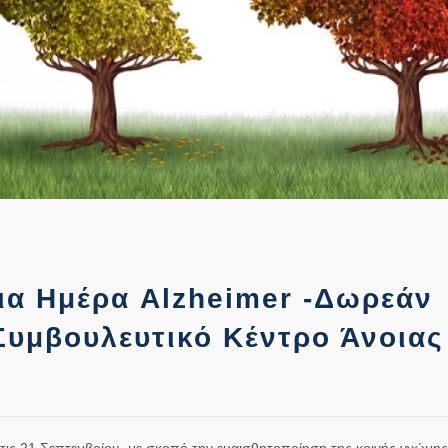
ια Ημέρα Alzheimer -Δωρεάν
Συμβουλευτικό Κέντρο Άνοιας
ις 21 Σεπτεμβρίου, με σκοπό την ευαισθητοποίηση της κοινής γνώμης 