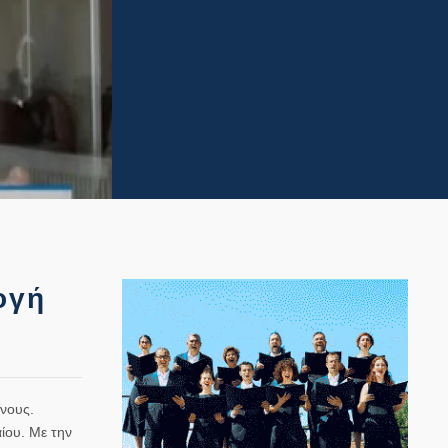
ογή
νους.
ίου. Με την